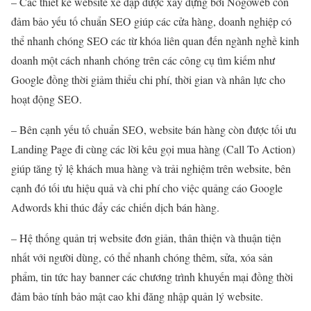
– Các thiết kế website xe đạp được xây dựng bởi Nogoweb còn
đảm bảo yếu tố chuẩn SEO giúp các cửa hàng, doanh nghiệp có
thể nhanh chóng SEO các từ khóa liên quan đến ngành nghề kinh
doanh một cách nhanh chóng trên các công cụ tìm kiếm như
Google đồng thời giảm thiểu chi phí, thời gian và nhân lực cho
hoạt động SEO.
– Bên cạnh yếu tố chuẩn SEO, website bán hàng còn được tối ưu
Landing Page đi cùng các lời kêu gọi mua hàng (Call To Action)
giúp tăng tỷ lệ khách mua hàng và trải nghiệm trên website, bên
cạnh đó tối ưu hiệu quả và chi phí cho việc quảng cáo Google
Adwords khi thúc đẩy các chiến dịch bán hàng.
– Hệ thống quản trị website đơn giản, thân thiện và thuận tiện
nhất với người dùng, có thể nhanh chóng thêm, sửa, xóa sản
phẩm, tin tức hay banner các chương trình khuyến mại đồng thời
đảm bảo tính bảo mật cao khi đăng nhập quản lý website.