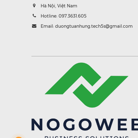
Hà Nội, Việt Nam
Hotline:
097.3631.605
Email:
duongtuanhung.tech5s@gmail.com