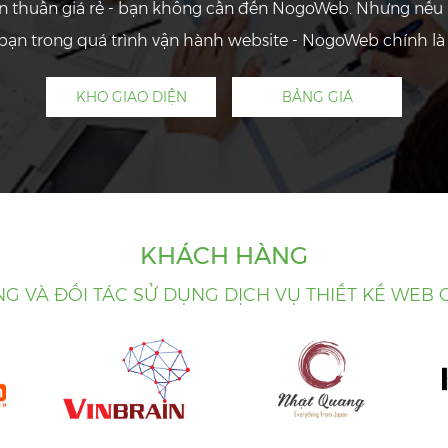
ơn thuần giá rẻ - bạn không cần đến NogoWeb. Nhưng nếu 
ạn trong quá trình vận hành website - NogoWeb chính là 
KHO GIAO DIỆN
BẢNG GIÁ
KHÁCH HÀNG
G VÀ ĐỐI TÁC SỬ DỤNG DỊCH VỤ THIẾT KẾ WEB 