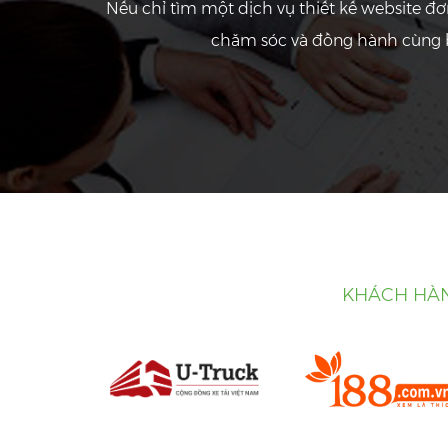
Nếu chỉ tìm một dịch vụ thiết kế website đ
chăm sóc và đồng hành cùng b
KHÁCH HÀN