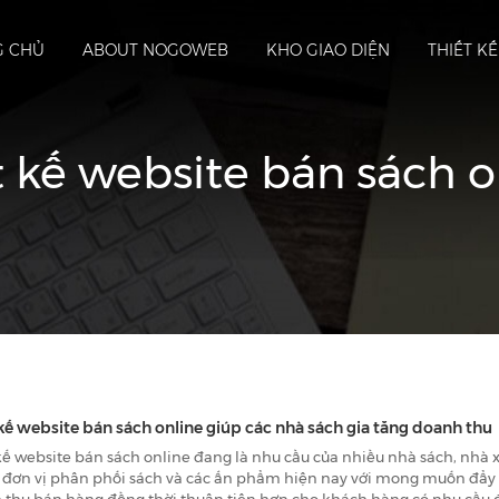
G CHỦ
ABOUT NOGOWEB
KHO GIAO DIỆN
THIẾT K
t kế website bán sách o
 kế website bán sách online giúp các nhà sách gia tăng doanh thu
kế website bán sách online đang là nhu cầu của nhiều nhà sách, nhà 
c đơn vị phân phối sách và các ấn phẩm hiện nay với mong muốn đẩ