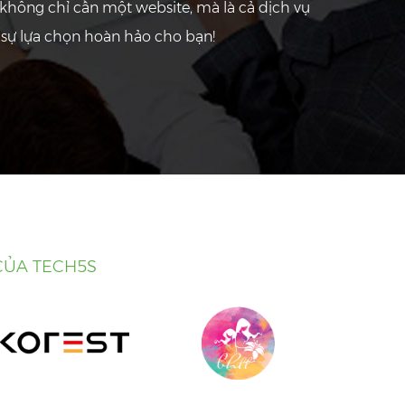
không chỉ cần một website, mà là cả dịch vụ
sự lựa chọn hoàn hảo cho bạn!
CỦA TECH5S