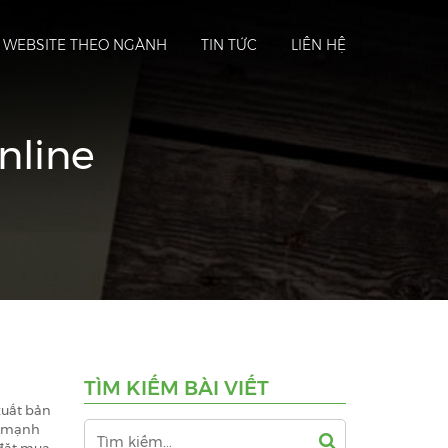
Ế WEBSITE THEO NGÀNH
TIN TỨC
LIÊN HỆ
nline
TÌM KIẾM BÀI VIẾT
xuất bản
y mạnh