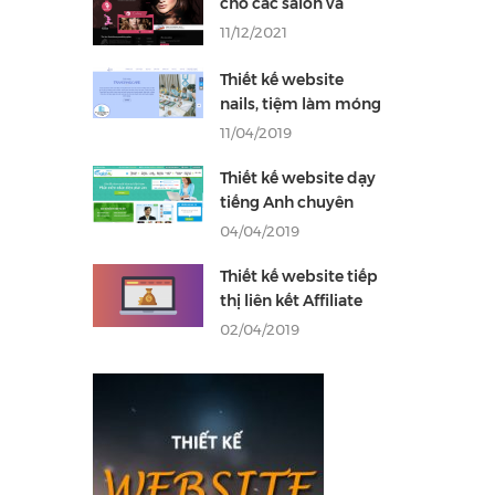
cho các salon và
tiệm làm tóc chuyên
11/12/2021
nghiệp
Thiết kế website
nails, tiệm làm móng
chuyên nghiệp thu
11/04/2019
hút khách hàng
Thiết kế website dạy
tiếng Anh chuyên
nghiệp thu hút học
04/04/2019
viên hiệu quả
Thiết kế website tiếp
thị liên kết Affiliate
kiếm tiền online hiệu
02/04/2019
quả