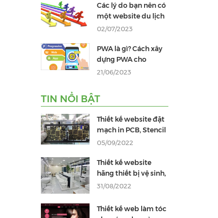
Các lý do bạn nên có
một website du lịch
02/07/2023
PWA là gì? Cách xây
dựng PWA cho
website
21/06/2023
TIN NỔI BẬT
Thiết kế website đặt
mạch in PCB, Stencil
05/09/2022
Thiết kế website
hãng thiết bị vệ sinh,
phòng tắm chuyên
31/08/2022
nghiệp
Thiết kế web làm tóc