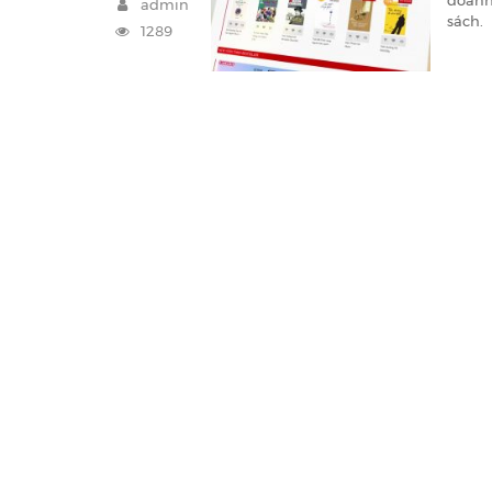
doanh
admin
sách.
1289