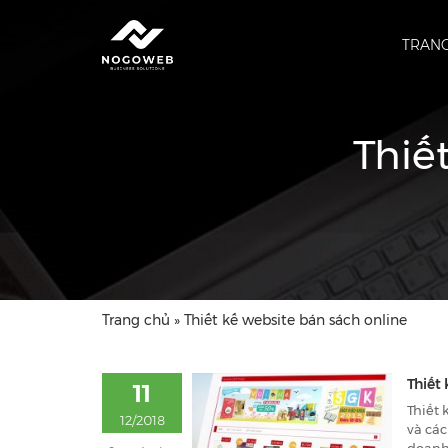
TRAN
Thiế
Trang chủ
»
Thiết kế website bán sách online
Thiết
11
Thiết 
12/2018
và cá