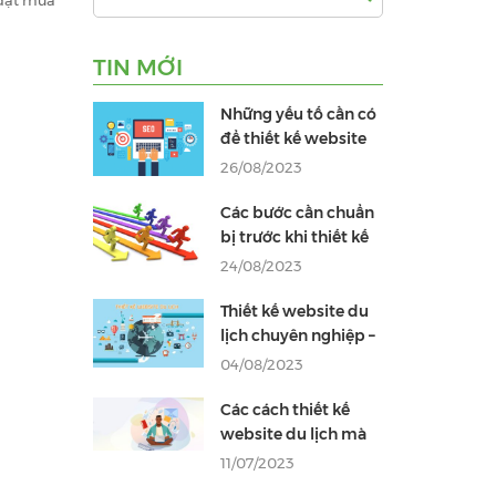
 đặt mua
TIN MỚI
Những yếu tố cần có
để thiết kế website
du lịch đẹp
26/08/2023
Các bước cần chuẩn
bị trước khi thiết kế
website du lịch
24/08/2023
Thiết kế website du
lịch chuyên nghiệp –
chuẩn SEO
04/08/2023
Các cách thiết kế
website du lịch mà
bạn không thể bỏ
11/07/2023
qua