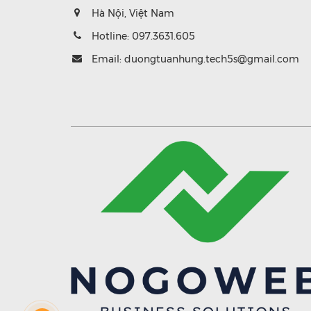
Hà Nội, Việt Nam
Hotline:
097.3631.605
Email:
duongtuanhung.tech5s@gmail.com