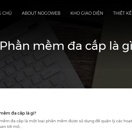
G CHỦ
ABOUT NOGOWEB
KHO GIAO DIỆN
THIẾT K
Phần mềm đa cấp là g
mềm đa cấp là gì?
mềm đa cấp là một loại phần mềm được sử dụng để quản lý các hoạ
uan tới mô...