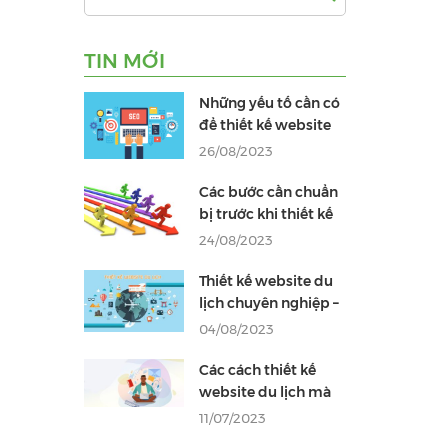
TIN MỚI
Những yếu tố cần có
để thiết kế website
du lịch đẹp
26/08/2023
Các bước cần chuẩn
bị trước khi thiết kế
website du lịch
24/08/2023
Thiết kế website du
lịch chuyên nghiệp –
chuẩn SEO
04/08/2023
Các cách thiết kế
website du lịch mà
bạn không thể bỏ
11/07/2023
qua