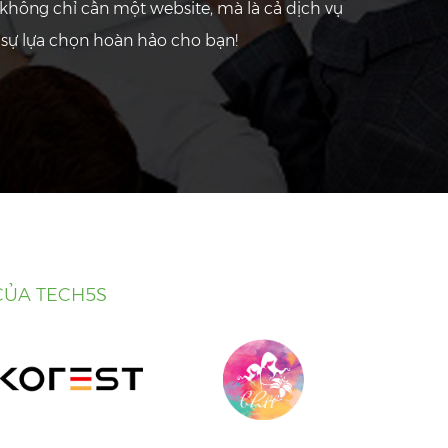
không chỉ cần một website, mà là cả dịch vụ
sự lựa chọn hoàn hảo cho bạn!
CỦA TECH5S