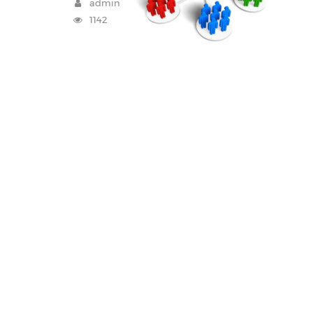
admin
1142