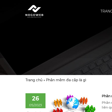
TRAN
Trang chủ
»
Phần mềm đa cấp là gì
Phần 
26
Phần 
05/2023
liên q