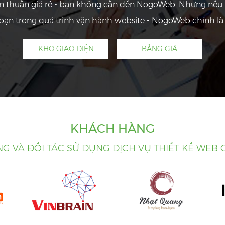
ơn thuần giá rẻ - bạn không cần đến NogoWeb. Nhưng nếu 
ạn trong quá trình vận hành website - NogoWeb chính là 
KHO GIAO DIỆN
BẢNG GIÁ
KHÁCH HÀNG
G VÀ ĐỐI TÁC SỬ DỤNG DỊCH VỤ THIẾT KẾ WEB 