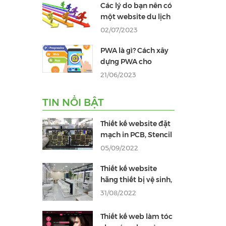
Các lý do bạn nên có
một website du lịch
02/07/2023
PWA là gì? Cách xây
dựng PWA cho
website
21/06/2023
TIN NỔI BẬT
Thiết kế website đặt
mạch in PCB, Stencil
05/09/2022
Thiết kế website
hãng thiết bị vệ sinh,
phòng tắm chuyên
31/08/2022
nghiệp
Thiết kế web làm tóc