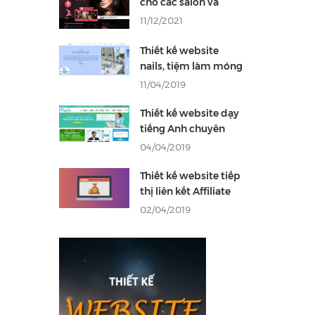
cho các salon và
tiệm làm tóc chuyên
11/12/2021
nghiệp
Thiết kế website
nails, tiệm làm móng
chuyên nghiệp thu
11/04/2019
hút khách hàng
Thiết kế website dạy
tiếng Anh chuyên
nghiệp thu hút học
04/04/2019
viên hiệu quả
Thiết kế website tiếp
thị liên kết Affiliate
kiếm tiền online hiệu
02/04/2019
quả