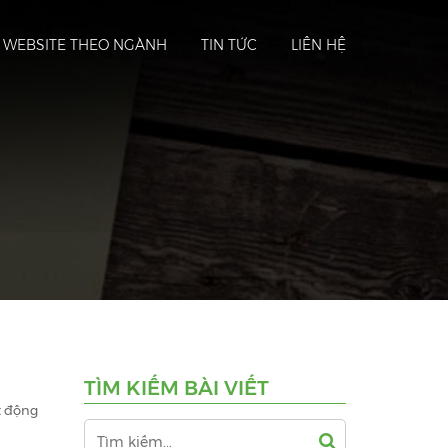
Ế WEBSITE THEO NGÀNH
TIN TỨC
LIÊN HỆ
ì
TÌM KIẾM BÀI VIẾT
t động